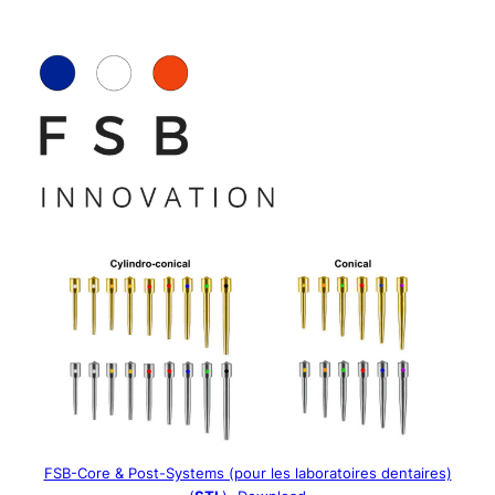
Skip
to
content
FSB-Core & Post-Systems (pour les laboratoires dentaires)