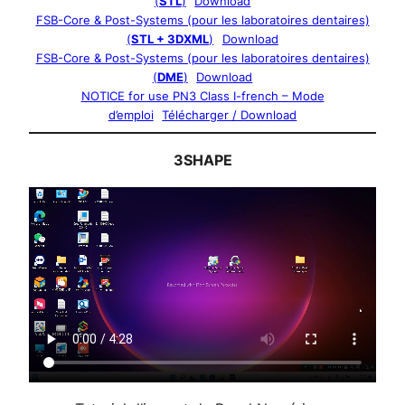
(
STL
)
Download
FSB-Core & Post-Systems (pour les laboratoires dentaires)
(
STL + 3DXML
)
Download
FSB-Core & Post-Systems (pour les laboratoires dentaires)
(
DME
)
Download
NOTICE for use PN3 Class I-french – Mode
d’emploi
Télécharger / Download
3SHAPE