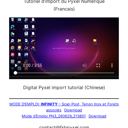
Tutoriel d’import du Pyxel Numérique
(Francais)
Digital Pyxel import tutorial (Chinese)
MODE D’EMPLOI:
INFINITY
– Scan Post, Tenon Inox et Forets
associés
Download
Mode d’Emploi PN3_260629_213801
Download
contact@fsbpyxel.com